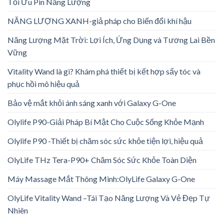
Tối Ưu Pin Năng Lượng
NĂNG LƯỢNG XANH-giả pháp cho Biến đổi khí hậu
Năng Lượng Mặt Trời: Lợi Ích, Ứng Dụng và Tương Lai Bền
Vững
Vitality Wand là gì? Khám phá thiết bị kết hợp sấy tóc và
phục hồi mô hiệu quả
Bảo vệ mắt khỏi ánh sáng xanh với Galaxy G-One
Olylife P90-Giải Pháp Bí Mật Cho Cuộc Sống Khỏe Mạnh
Olylife P90 -Thiết bị chăm sóc sức khỏe tiện lợi, hiệu quả
OlyLife THz Tera-P90+ Chăm Sóc Sức Khỏe Toàn Diện
Máy Massage Mắt Thông Minh:OlyLife Galaxy G-One
OlyLife Vitality Wand –Tái Tạo Năng Lượng Và Vẻ Đẹp Tự
Nhiên