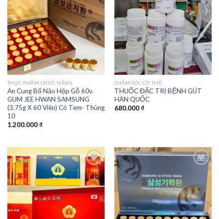
wishlist
wishlist
THỰC PHẨM CHỨC NĂNG
CHĂM SÓC CƠ THỂ
An Cung Bổ Não Hộp Gỗ 60v.
THUỐC ĐẶC TRỊ BỆNH GÚT
GUM JEE HWAN SAMSUNG
HÀN QUỐC
(3.75g X 60 Viên) Có Tem- Thùng
680.000
₫
10
1.200.000
₫
Add to
Add to
wishlist
wishlist