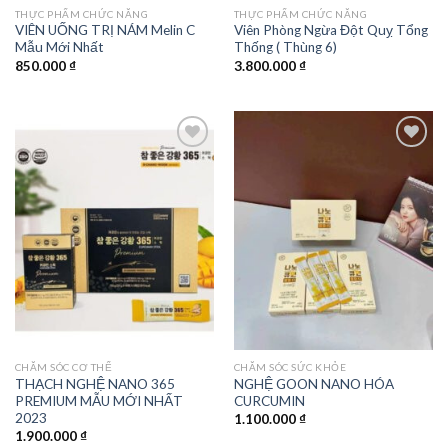
THỰC PHẨM CHỨC NĂNG
THỰC PHẨM CHỨC NĂNG
VIÊN UỐNG TRỊ NÁM Melin C
Viên Phòng Ngừa Đột Quỵ Tổng
Mẫu Mới Nhất
Thống ( Thùng 6)
850.000
₫
3.800.000
₫
Add to
Add to
wishlist
wishlist
CHĂM SÓC CƠ THỂ
CHĂM SÓC SỨC KHỎE
THẠCH NGHỆ NANO 365
NGHỆ GOON NANO HÓA
PREMIUM MẪU MỚI NHẤT
CURCUMIN
2023
1.100.000
₫
1.900.000
₫