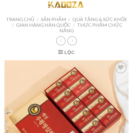
Skip
to
content
TRANG CHỦ
/
SẢN PHẨM
/
QUÀ TẶNG & SỨC KHỎE
/
GIAN HÀNG HÀN QUỐC
/
THỰC PHẨM CHỨC
NĂNG
LỌC
Add to
wishlist