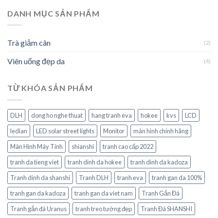
DANH MỤC SẢN PHẨM
Trà giảm cân
(2)
Viên uống đẹp da
(4)
TỪ KHÓA SẢN PHẨM
DLH
dong ho nghe thuat
hang tranh eva
hokee
kvs
LCD
ledian
LED solar street lights
Monitor
màn hình chính hãng
Màn Hình Máy Tính
shianshi
tranh cao cấp 2022
tranh da tieng viet
tranh dinh da hokee
tranh dinh da kadoza
Tranh dinh da shanshi
Tranh DLH
tranh eva
tranh gan da 100%
tranh gan da kadoza
tranh gan da viet nam
Tranh Gắn Đá
Tranh gắn đá Uranus
tranh treo tường đẹp
Tranh Đá SHANSHI