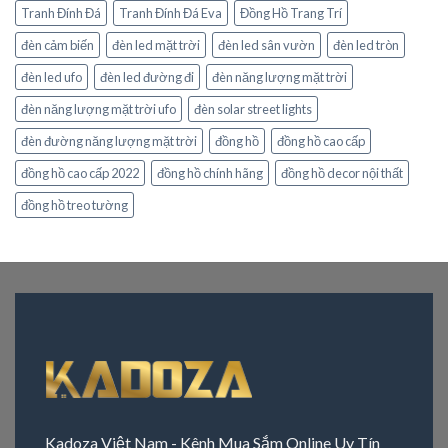
Tranh Đính Đá
Tranh Đính Đá Eva
Đồng Hồ Trang Trí
đèn cảm biến
đèn led mặt trời
đèn led sân vườn
đèn led tròn
đèn led ufo
đèn led đường đi
đèn năng lượng mặt trời
đèn năng lượng mặt trời ufo
đèn solar street lights
đèn đường năng lượng mặt trời
đồng hồ
đồng hồ cao cấp
đồng hồ cao cấp 2022
đồng hồ chính hãng
đồng hồ decor nội thất
đồng hồ treo tường
Kadoza Việt Nam - Kênh Mua Sắm Online Uy Tín