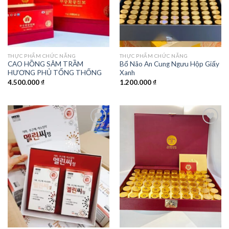
THỰC PHẨM CHỨC NĂNG
THỰC PHẨM CHỨC NĂNG
CAO HỒNG SÂM TRẦM
Bổ Não An Cung Ngưu Hộp Giấy
HƯƠNG PHỦ TỔNG THỐNG
Xanh
4.500.000
₫
1.200.000
₫
Add to
Add to
wishlist
wishlist