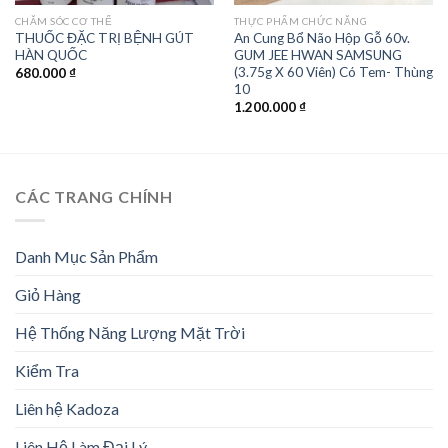
CHĂM SÓC CƠ THỂ
THỰC PHẨM CHỨC NĂNG
THUỐC ĐẶC TRỊ BỆNH GÚT
An Cung Bổ Não Hộp Gỗ 60v.
HÀN QUỐC
GUM JEE HWAN SAMSUNG
(3.75g X 60 Viên) Có Tem- Thùng
680.000
₫
10
1.200.000
₫
CÁC TRANG CHÍNH
Danh Mục Sản Phẩm
Giỏ Hàng
Hệ Thống Năng Lượng Mặt Trời
Kiểm Tra
Liên hệ Kadoza
Liên Hệ Làm Đại Lý