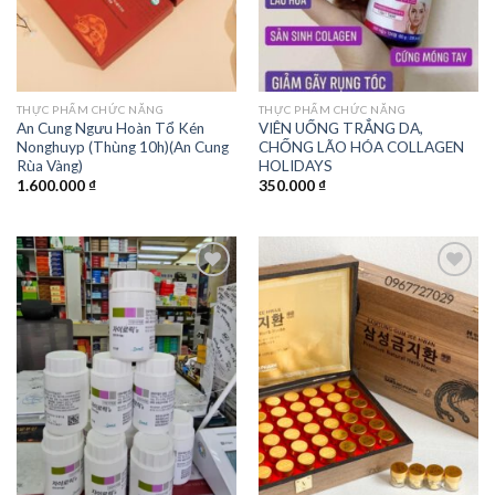
THỰC PHẨM CHỨC NĂNG
THỰC PHẨM CHỨC NĂNG
An Cung Ngưu Hoàn Tổ Kén
VIÊN UỐNG TRẮNG DA,
Nonghuyp (Thùng 10h)(An Cung
CHỐNG LÃO HÓA COLLAGEN
Rùa Vàng)
HOLIDAYS
1.600.000
₫
350.000
₫
Add to
Add to
wishlist
wishlist