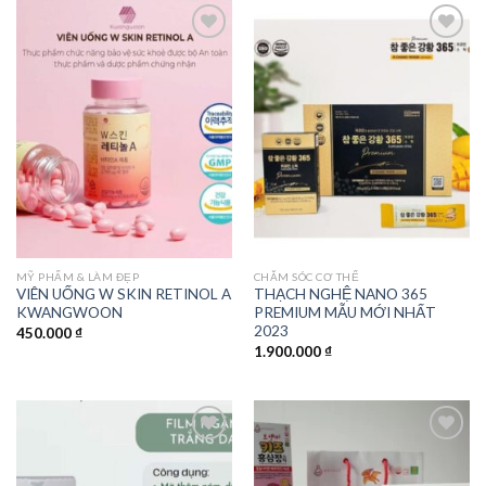
Add to
Add to
wishlist
wishlist
MỸ PHẨM & LÀM ĐẸP
CHĂM SÓC CƠ THỂ
VIÊN UỐNG W SKIN RETINOL A
THẠCH NGHỆ NANO 365
KWANGWOON
PREMIUM MẪU MỚI NHẤT
2023
450.000
₫
1.900.000
₫