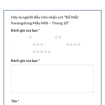
Hãy là người đầu tiên nhận xét “Bổ Mắt
Kwangdong Mẫu Mới – Thùng 20”
Đánh giá của bạn
*
1 trên 5 sao
2 trên 5 sao
3 trên 5 sao
4 trên 5 sao
5 trên 5 sao
Đánh giá của bạn
*
Tên
*