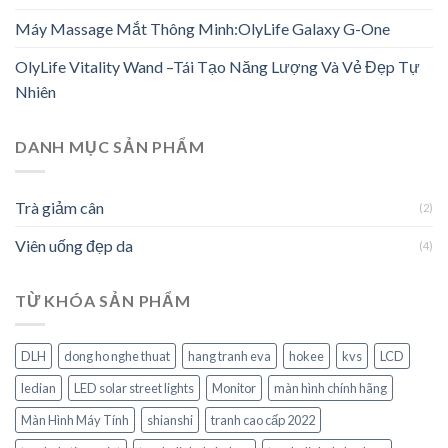
Máy Massage Mắt Thông Minh:OlyLife Galaxy G-One
OlyLife Vitality Wand –Tái Tạo Năng Lượng Và Vẻ Đẹp Tự
Nhiên
DANH MỤC SẢN PHẨM
Trà giảm cân
(2)
Viên uống đẹp da
(4)
TỪ KHÓA SẢN PHẨM
DLH
dong ho nghe thuat
hang tranh eva
hokee
kvs
LCD
ledian
LED solar street lights
Monitor
màn hình chính hãng
Màn Hình Máy Tính
shianshi
tranh cao cấp 2022