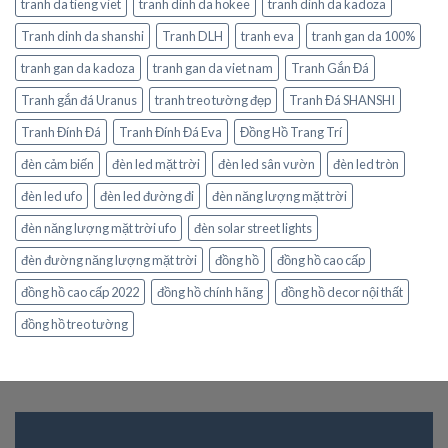
tranh da tieng viet
tranh dinh da hokee
tranh dinh da kadoza
Tranh dinh da shanshi
Tranh DLH
tranh eva
tranh gan da 100%
tranh gan da kadoza
tranh gan da viet nam
Tranh Gắn Đá
Tranh gắn đá Uranus
tranh treo tường đẹp
Tranh Đá SHANSHI
Tranh Đính Đá
Tranh Đính Đá Eva
Đồng Hồ Trang Trí
đèn cảm biến
đèn led mặt trời
đèn led sân vườn
đèn led tròn
đèn led ufo
đèn led đường đi
đèn năng lượng mặt trời
đèn năng lượng mặt trời ufo
đèn solar street lights
đèn đường năng lượng mặt trời
đồng hồ
đồng hồ cao cấp
đồng hồ cao cấp 2022
đồng hồ chính hãng
đồng hồ decor nội thất
đồng hồ treo tường