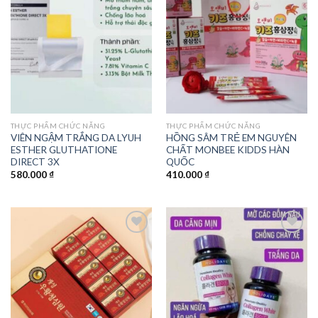
Add to
Add to
wishlist
wishlist
THỰC PHẨM CHỨC NĂNG
THỰC PHẨM CHỨC NĂNG
VIÊN NGẬM TRẮNG DA LYUH
HỒNG SÂM TRẺ EM NGUYÊN
ESTHER GLUTHATIONE
CHẤT MONBEE KIDDS HÀN
DIRECT 3X
QUỐC
580.000
₫
410.000
₫
Add to
Add to
wishlist
wishlist