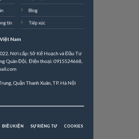
án
Blog
ng tin
Tiếp xúc
Việt Nam
022. Nơi cấp: Sở Kế Hoạch và Đầu Tư
ng Quân Đội, Điện thoại:
0915524668
,
ail.com
 Trung, Quận Thanh Xuân, TP. Hà Nội
ĐIỀU KIỆN
SỰ RIÊNG TƯ
COOKIES