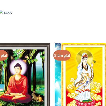
giá!
Giảm giá!
Add to
Add
wishlist
wishl