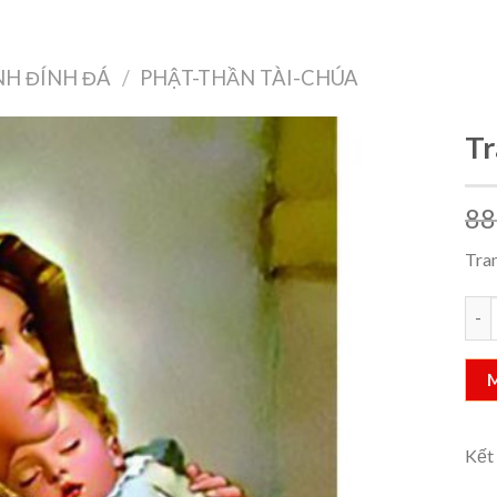
Treo Tường
Decor Nội Thất
Công Nghệ
Quà Tặng & Sức Khỏe
H ĐÍNH ĐÁ
/
PHẬT-THẦN TÀI-CHÚA
Tr
88
Add to
wishlist
Tra
Tran
Kết