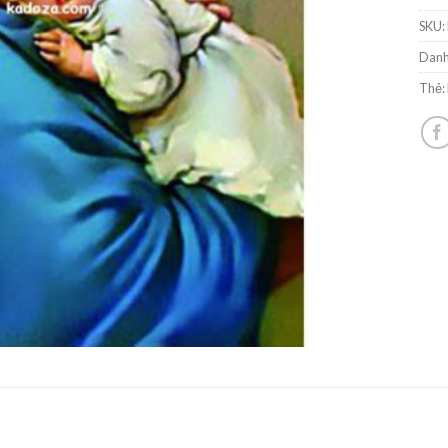
SKU:
Danh
Thẻ: