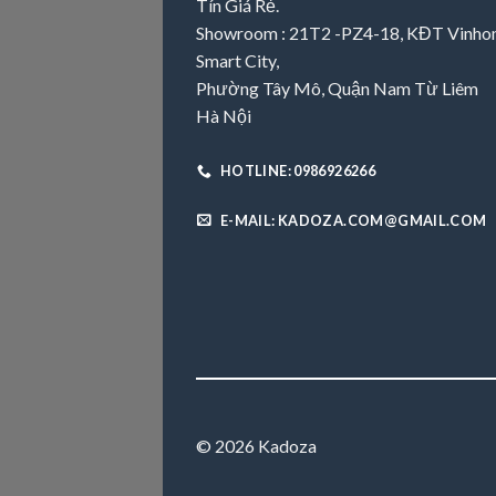
Tín Giá Rẻ.
Showroom : 21T2 -PZ4-18, KĐT Vinh
Smart City,
Phường Tây Mô, Quận Nam Từ Liêm
Hà Nội
HOTLINE: 0986926266
E-MAIL: KADOZA.COM@GMAIL.COM
© 2026 Kadoza