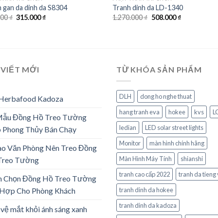
 gan da dinh da S8304
Tranh dinh da LD-1340
Giá
Giá
Giá
Giá
200
₫
315.000
₫
1.270.000
₫
508.000
₫
gốc
hiện
gốc
hiện
là:
tại
là:
tại
772.200 ₫.
là:
1.270.000 ₫.
là:
315.000 ₫.
508.000 ₫.
 VIẾT MỚI
TỪ KHÓA SẢN PHẨM
DLH
dong ho nghe thuat
 Herbafood Kadoza
hang tranh eva
hokee
kvs
L
Mẫu Đồng Hồ Treo Tường
ledian
LED solar street lights
 Phong Thủy Bán Chạy
Monitor
màn hình chính hãng
ao Văn Phòng Nên Treo Đồng
Màn Hình Máy Tính
shianshi
Treo Tường
tranh cao cấp 2022
tranh da tieng 
h Chọn Đồng Hồ Treo Tường
 Hợp Cho Phòng Khách
tranh dinh da hokee
tranh dinh da kadoza
vệ mắt khỏi ánh sáng xanh