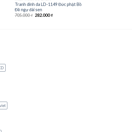
Tranh dinh da LD-1149 Đức phật Bồ
Đề ngự đài sen
Giá
Giá
705.000
₫
282.000
₫
gốc
hiện
là:
tại
705.000 ₫.
là:
282.000 ₫.
CD
viet