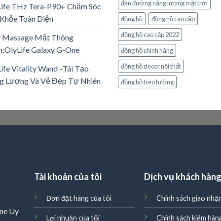
đèn đường năng lượng mặt trời
Life THz Tera-P90+ Chăm Sóc
Khỏe Toàn Diện
đồng hồ
đồng hồ cao cấp
đồng hồ cao cấp 2022
 Massage Mắt Thông
:OlyLife Galaxy G-One
đồng hồ chính hãng
đồng hồ decor nội thất
ife Vitality Wand –Tái Tạo
g Lượng Và Vẻ Đẹp Tự Nhiên
đồng hồ treo tường
Tài khoản của tôi
Dịch vụ khách hàn
Đơn đặt hàng của tôi
Chính sách giao nhậ
ne Uy
Lợi nhuận của tôi
Chính sách kiểm hàn