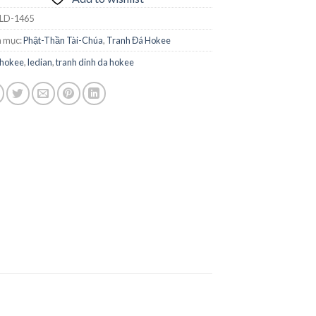
LD-1465
 mục:
Phật-Thần Tài-Chúa
,
Tranh Đá Hokee
hokee
,
ledian
,
tranh dinh da hokee