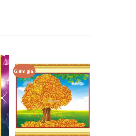
Giảm giá!
 to
Add to
ist
wishlist