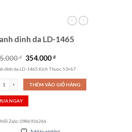
VietLinkTea
Đăng nhập
Giỏ hàng /
0
₫
anh dinh da LD-1465
Giá
Giá
5.000
354.000
₫
₫
gốc
hiện
nh dinh da LD-1465 Kich Thuoc 53×67
là:
tại
885.000 ₫.
là:
h dinh da LD-1465 số lượng
THÊM VÀO GIỎ HÀNG
354.000 ₫.
MUA NGAY
 Nối Zalo: 0986926266
Add to wishlist