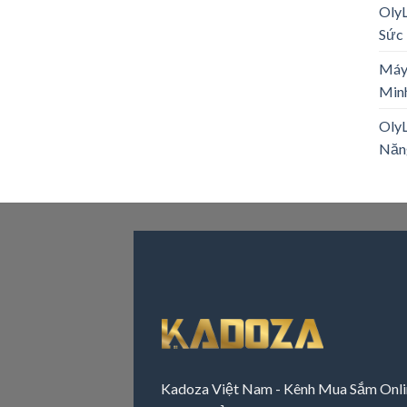
Oly
Sức 
Máy
Minh
OlyL
Năn
Kadoza Việt Nam - Kênh Mua Sắm Onli