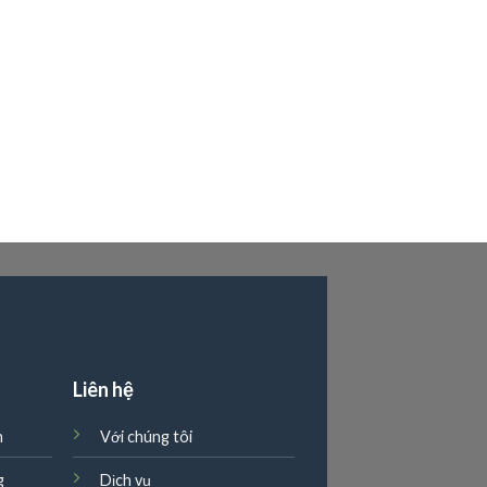
g
Liên hệ
n
Với chúng tôi
g
Dịch vụ