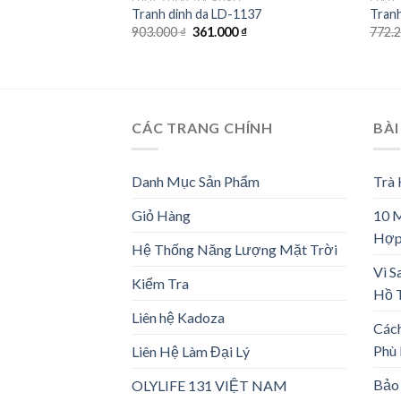
Tranh dinh da LD-1137
Tranh
Giá
Giá
903.000
₫
361.000
₫
772.
gốc
hiện
là:
tại
903.000 ₫.
là:
361.000 ₫.
CÁC TRANG CHÍNH
BÀI
Danh Mục Sản Phẩm
Trà
Giỏ Hàng
10 
Hợp
Hệ Thống Năng Lượng Mặt Trời
Vì S
Kiểm Tra
Hồ 
Liên hệ Kadoza
Các
Phù
Liên Hệ Làm Đại Lý
Bảo 
OLYLIFE 131 VIỆT NAM