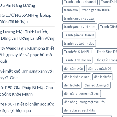
Tranh dinh da shanshi
Tranh DLH
 Ưu Pin Năng Lượng
tranh eva
tranh gan da 100%
G LƯỢNG XANH-giả pháp
tranh gan da kadoza
Biến đổi khí hậu
tranh gan da viet nam
Tranh Gắn 
 Lượng Mặt Trời: Lợi Ích,
Tranh gắn đá Uranus
 Dụng và Tương Lai Bền Vững
tranh treo tường đẹp
lity Wand là gì? Khám phá thiết
Tranh Đá SHANSHI
Tranh Đính Đ
ết hợp sấy tóc và phục hồi mô
Tranh Đính Đá Eva
Đồng Hồ Trang
 quả
đèn cảm biến
đèn led mặt trời
vệ mắt khỏi ánh sáng xanh với
đèn led sân vườn
đèn led tròn
axy G-One
đèn led ufo
đèn led đường đi
ife P90-Giải Pháp Bí Mật Cho
c Sống Khỏe Mạnh
đèn năng lượng mặt trời
đèn năng lượng mặt trời ufo
ife P90 -Thiết bị chăm sóc sức
 tiện lợi, hiệu quả
đèn solar street lights