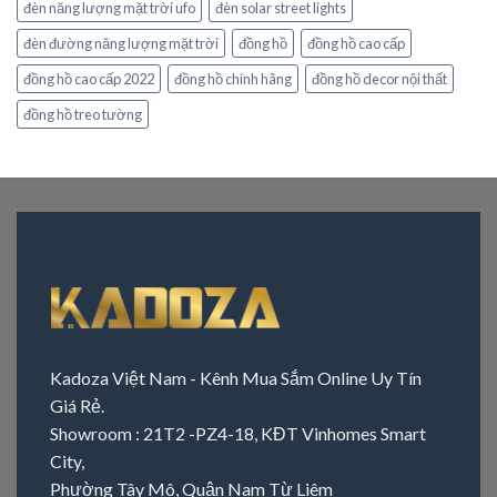
đèn năng lượng mặt trời ufo
đèn solar street lights
đèn đường năng lượng mặt trời
đồng hồ
đồng hồ cao cấp
đồng hồ cao cấp 2022
đồng hồ chính hãng
đồng hồ decor nội thất
đồng hồ treo tường
Kadoza Việt Nam - Kênh Mua Sắm Online Uy Tín
Giá Rẻ.
Showroom : 21T2 -PZ4-18, KĐT Vinhomes Smart
City,
Phường Tây Mô, Quận Nam Từ Liêm