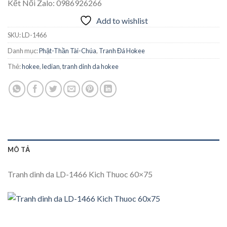
Kết Nối Zalo: 0986926266
Add to wishlist
SKU:
LD-1466
Danh mục:
Phật-Thần Tài-Chúa
,
Tranh Đá Hokee
Thẻ:
hokee
,
ledian
,
tranh dinh da hokee
MÔ TẢ
Tranh dinh da LD-1466 Kich Thuoc 60×75