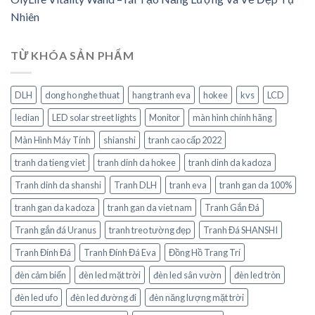
Nhiên
TỪ KHÓA SẢN PHẨM
DLH
dong ho nghe thuat
hang tranh eva
hokee
kvs
LCD
ledian
LED solar street lights
Monitor
màn hình chính hãng
Màn Hình Máy Tính
shianshi
tranh cao cấp 2022
tranh da tieng viet
tranh dinh da hokee
tranh dinh da kadoza
Tranh dinh da shanshi
Tranh DLH
tranh eva
tranh gan da 100%
tranh gan da kadoza
tranh gan da viet nam
Tranh Gắn Đá
Tranh gắn đá Uranus
tranh treo tường đẹp
Tranh Đá SHANSHI
Tranh Đính Đá
Tranh Đính Đá Eva
Đồng Hồ Trang Trí
đèn cảm biến
đèn led mặt trời
đèn led sân vườn
đèn led tròn
đèn led ufo
đèn led đường đi
đèn năng lượng mặt trời