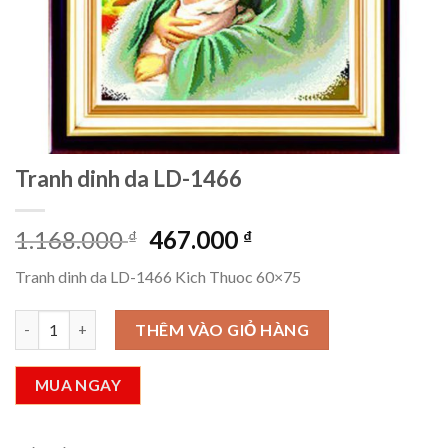
Tranh dinh da LD-1466
Giá
Giá
1.168.000
467.000
₫
₫
gốc
hiện
Tranh dinh da LD-1466 Kich Thuoc 60×75
là:
tại
1.168.000 ₫.
là:
Tranh dinh da LD-1466 số lượng
THÊM VÀO GIỎ HÀNG
467.000 ₫.
MUA NGAY