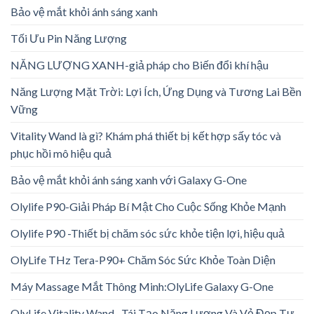
Bảo vệ mắt khỏi ánh sáng xanh
Tối Ưu Pin Năng Lượng
NĂNG LƯỢNG XANH-giả pháp cho Biến đổi khí hậu
Năng Lượng Mặt Trời: Lợi Ích, Ứng Dụng và Tương Lai Bền
Vững
Vitality Wand là gì? Khám phá thiết bị kết hợp sấy tóc và
phục hồi mô hiệu quả
Bảo vệ mắt khỏi ánh sáng xanh với Galaxy G-One
Olylife P90-Giải Pháp Bí Mật Cho Cuộc Sống Khỏe Mạnh
Olylife P90 -Thiết bị chăm sóc sức khỏe tiện lợi, hiệu quả
OlyLife THz Tera-P90+ Chăm Sóc Sức Khỏe Toàn Diện
Máy Massage Mắt Thông Minh:OlyLife Galaxy G-One
OlyLife Vitality Wand –Tái Tạo Năng Lượng Và Vẻ Đẹp Tự