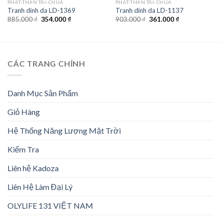
PHẬT-THẦN TÀI-CHÚA
PHẬT-THẦN TÀI-CHÚA
Tranh dinh da LD-1369
Tranh dinh da LD-1137
Giá
Giá
Giá
Giá
885.000
₫
354.000
₫
903.000
₫
361.000
₫
gốc
hiện
gốc
hiện
là:
tại
là:
tại
885.000 ₫.
là:
903.000 ₫.
là:
354.000 ₫.
361.000 ₫.
CÁC TRANG CHÍNH
Danh Mục Sản Phẩm
Giỏ Hàng
Hệ Thống Năng Lượng Mặt Trời
Kiểm Tra
Liên hệ Kadoza
Liên Hệ Làm Đại Lý
OLYLIFE 131 VIỆT NAM