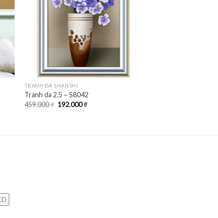
TRANH ĐÁ SHANSHI
Tranh da 2.5 – S8042
Giá
Giá
459.000
₫
192.000
₫
gốc
hiện
là:
tại
459.000 ₫.
là:
192.000 ₫.
CD