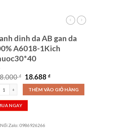
VietLinkTea
Đăng nhập
Giỏ hàng /
0
₫
anh dinh da AB gan da
00% A6018-1Kich
huoc30*40
Giá
Giá
8.000
18.688
₫
₫
gốc
hiện
h dinh da AB gan da 100% A6018-1Kich Thuoc30*40 số lượng
là:
tại
THÊM VÀO GIỎ HÀNG
288.000 ₫.
là:
18.688 ₫.
MUA NGAY
 Nối Zalo: 0986926266