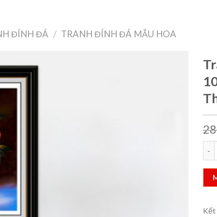
Treo Tường
Decor Nội Thất
Công Nghệ
Quà Tặng & Sức Khỏe
H ĐÍNH ĐÁ
/
TRANH ĐÍNH ĐÁ MẪU HOA
Tr
1
T
Add to
wishlist
28
Tran
Kết