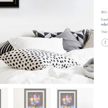
SKU:
Danh
mẫu 
Thẻ: