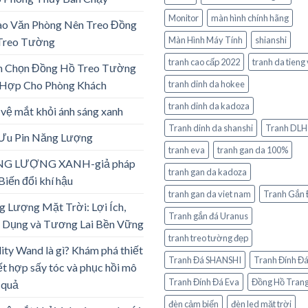
Monitor
màn hình chính hãng
ao Văn Phòng Nên Treo Đồng
Màn Hình Máy Tính
shianshi
Treo Tường
tranh cao cấp 2022
tranh da tieng 
h Chọn Đồng Hồ Treo Tường
 Hợp Cho Phòng Khách
tranh dinh da hokee
tranh dinh da kadoza
vệ mắt khỏi ánh sáng xanh
Tranh dinh da shanshi
Tranh DLH
 Ưu Pin Năng Lượng
tranh eva
tranh gan da 100%
G LƯỢNG XANH-giả pháp
tranh gan da kadoza
Biến đổi khí hậu
tranh gan da viet nam
Tranh Gắn 
 Lượng Mặt Trời: Lợi Ích,
Tranh gắn đá Uranus
 Dụng và Tương Lai Bền Vững
tranh treo tường đẹp
lity Wand là gì? Khám phá thiết
Tranh Đá SHANSHI
Tranh Đính Đ
ết hợp sấy tóc và phục hồi mô
Tranh Đính Đá Eva
Đồng Hồ Trang
 quả
đèn cảm biến
đèn led mặt trời