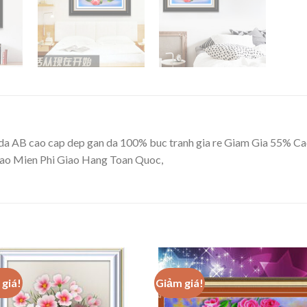
 da AB cao cap dep gan da 100% buc tranh gia re Giam Gia 55% Cac
 Cao Mien Phi Giao Hang Toan Quoc,
giá!
Giảm giá!