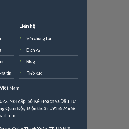
g
Liên hệ
n
Với chúng tôi
g
Dịch vụ
án
Blog
ng tin
Tiếp xúc
Việt Nam
022. Nơi cấp: Sở Kế Hoạch và Đầu Tư
ng Quân Đội, Điện thoại:
0915524668
,
ail.com
 Trung, Quận Thanh Xuân, TP. Hà Nội