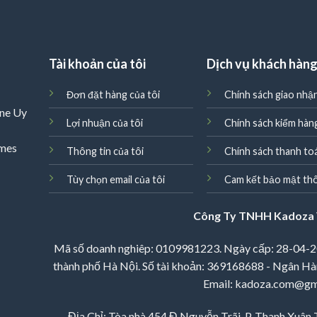
Tài khoản của tôi
Dịch vụ khách hàn
Đơn đặt hàng của tôi
Chính sách giao nhậ
ne Uy
Lợi nhuận của tôi
Chính sách kiểm hàn
omes
Thông tin của tôi
Chính sách thanh to
Tùy chọn email của tôi
Cam kết bảo mật thô
Công Ty TNHH Kadoza 
Mã số doanh nghiêp: 0109981223. Ngày cấp: 28-04-2
thành phố Hà Nội. Số tài khoản: 369168688 - Ngân Hà
Email: kadoza.com@gm
Địa Chỉ: Tòa nhà 454 Đ.Nguyễn Trãi, P. Thanh Xuân