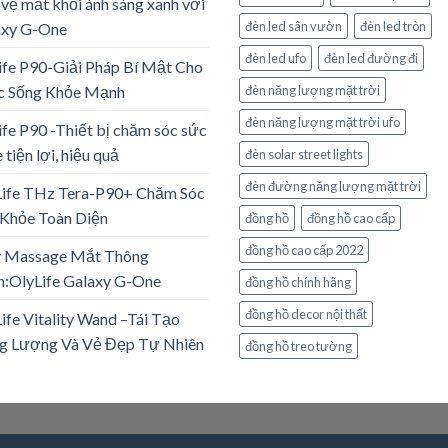
vệ mắt khỏi ánh sáng xanh với
đèn led sân vườn
đèn led tròn
axy G-One
đèn led ufo
đèn led đường đi
ife P90-Giải Pháp Bí Mật Cho
c Sống Khỏe Mạnh
đèn năng lượng mặt trời
đèn năng lượng mặt trời ufo
ife P90 -Thiết bị chăm sóc sức
 tiện lợi, hiệu quả
đèn solar street lights
đèn đường năng lượng mặt trời
Life THz Tera-P90+ Chăm Sóc
Khỏe Toàn Diện
đồng hồ
đồng hồ cao cấp
đồng hồ cao cấp 2022
 Massage Mắt Thông
:OlyLife Galaxy G-One
đồng hồ chính hãng
đồng hồ decor nội thất
ife Vitality Wand –Tái Tạo
g Lượng Và Vẻ Đẹp Tự Nhiên
đồng hồ treo tường