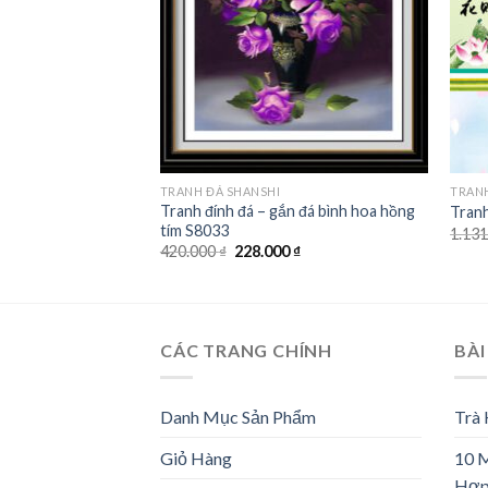
TRANH ĐÁ SHANSHI
TRANH
Tranh đính đá – gắn đá bình hoa hồng
Tranh
tím S8033
1.13
Giá
Giá
420.000
₫
228.000
₫
gốc
hiện
là:
tại
420.000 ₫.
là:
228.000 ₫.
CÁC TRANG CHÍNH
BÀI
Danh Mục Sản Phẩm
Trà
Giỏ Hàng
10 
Hợp