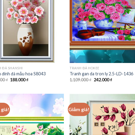
Add to
Add
wishlist
wishl
 ĐÁ SHANSHI
TRANH ĐÁ HOKEE
 đính đá mẫu hoa S8043
Tranh gan da tron ly 2.5-LD-1436
Giá
Giá
Giá
Giá
000
₫
188.000
₫
1.109.000
₫
242.000
₫
gốc
hiện
gốc
hiện
là:
tại
là:
tại
459.000 ₫.
là:
1.109.000 ₫.
là:
188.000 ₫.
242.000 ₫.
giá!
Giảm giá!
Add to
Add
wishlist
wishl