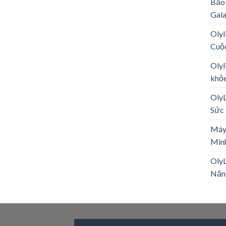
Bảo 
Gal
Olyl
Cuộ
Olyl
khỏe
Oly
Sức 
Máy
Minh
OlyL
Năn