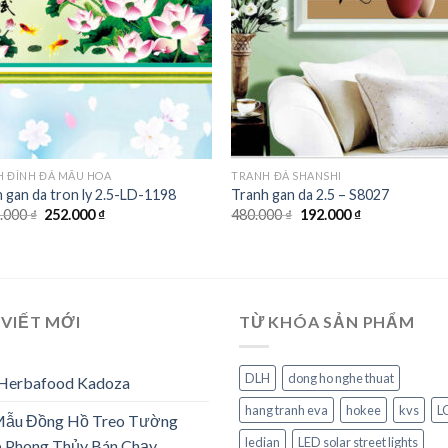
 ĐÍNH ĐÁ MẪU HOA
TRANH ĐÁ SHANSHI
 gan da tron ly 2.5-LD-1198
Tranh gan da 2.5 – S8027
Giá
Giá
Giá
Giá
1.000
₫
252.000
₫
480.000
₫
192.000
₫
gốc
hiện
gốc
hiện
là:
tại
là:
tại
1.131.000 ₫.
là:
480.000 ₫.
là:
252.000 ₫.
192.000 ₫.
 VIẾT MỚI
TỪ KHÓA SẢN PHẨM
DLH
dong ho nghe thuat
 Herbafood Kadoza
hang tranh eva
hokee
kvs
L
Mẫu Đồng Hồ Treo Tường
ledian
LED solar street lights
 Phong Thủy Bán Chạy