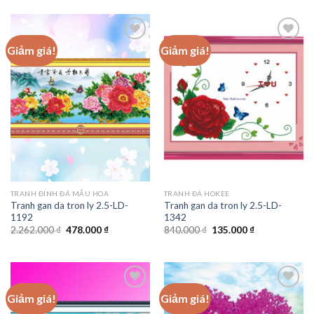
1.579.000 ₫.
là:
1.670.200 ₫.
là:
349.000 ₫.
947.700 ₫.
Giảm giá!
Giảm giá!
Add to
Add to
wishlist
wishlist
TRANH ĐÍNH ĐÁ MẪU HOA
TRANH ĐÁ HOKEE
Tranh gan da tron ly 2.5-LD-
Tranh gan da tron ly 2.5-LD-
1192
1342
Giá
Giá
Giá
Giá
2.262.000
₫
478.000
₫
840.000
₫
135.000
₫
gốc
hiện
gốc
hiện
là:
tại
là:
tại
2.262.000 ₫.
là:
840.000 ₫.
là:
478.000 ₫.
135.000 ₫.
Giảm giá!
Giảm giá!