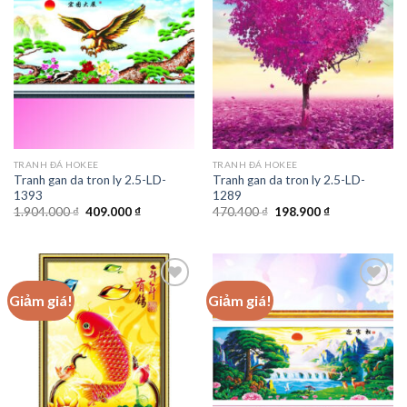
Add to
Add to
wishlist
wishlist
TRANH ĐÁ HOKEE
TRANH ĐÁ HOKEE
Tranh gan da tron ly 2.5-LD-
Tranh gan da tron ly 2.5-LD-
1393
1289
Giá
Giá
Giá
Giá
1.904.000
₫
409.000
₫
470.400
₫
198.900
₫
gốc
hiện
gốc
hiện
là:
tại
là:
tại
1.904.000 ₫.
là:
470.400 ₫.
là:
409.000 ₫.
198.900 ₫.
Giảm giá!
Giảm giá!
Add to
Add to
wishlist
wishlist