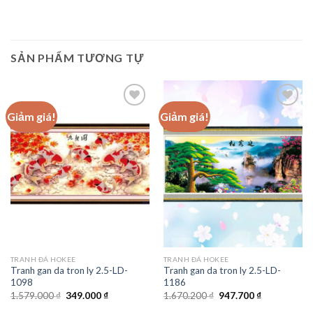
SẢN PHẨM TƯƠNG TỰ
Giảm giá!
Giảm giá!
Add to
Add to
wishlist
wishlist
TRANH ĐÁ HOKEE
TRANH ĐÁ HOKEE
Tranh gan da tron ly 2.5-LD-
Tranh gan da tron ly 2.5-LD-
1098
1186
Giá
Giá
Giá
Giá
1.579.000
₫
349.000
₫
1.670.200
₫
947.700
₫
gốc
hiện
gốc
hiện
là:
tại
là:
tại