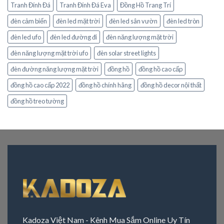
Tranh Đính Đá
Tranh Đính Đá Eva
Đồng Hồ Trang Trí
đèn cảm biến
đèn led mặt trời
đèn led sân vườn
đèn led tròn
đèn led ufo
đèn led đường đi
đèn năng lượng mặt trời
đèn năng lượng mặt trời ufo
đèn solar street lights
đèn đường năng lượng mặt trời
đồng hồ
đồng hồ cao cấp
đồng hồ cao cấp 2022
đồng hồ chính hãng
đồng hồ decor nội thất
đồng hồ treo tường
Kadoza Việt Nam - Kênh Mua Sắm Online Uy Tín