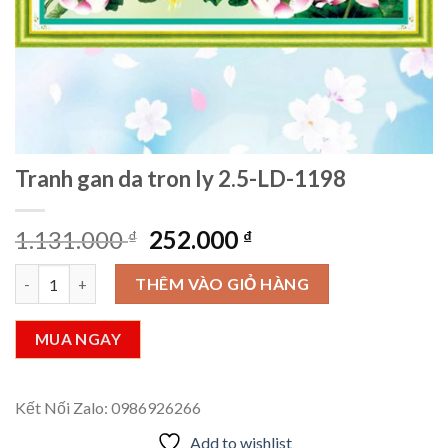
Tranh gan da tron ly 2.5-LD-1198
Giá
Giá
1.131.000
252.000
₫
₫
gốc
hiện
Tranh gan da tron ly 2.5-LD-1198 số lượng
là:
tại
THÊM VÀO GIỎ HÀNG
1.131.000 ₫.
là:
252.000 ₫.
MUA NGAY
Kết Nối Zalo: 0986926266
Add to wishlist