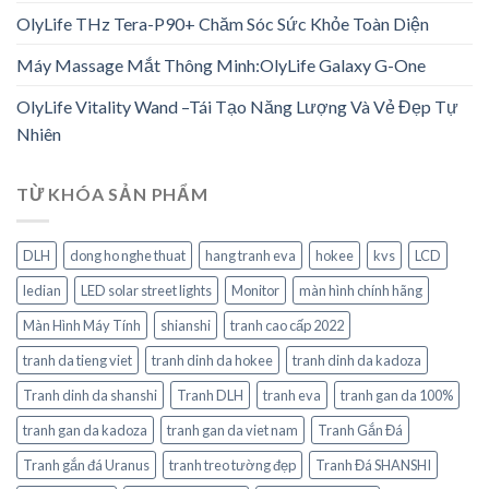
OlyLife THz Tera-P90+ Chăm Sóc Sức Khỏe Toàn Diện
Máy Massage Mắt Thông Minh:OlyLife Galaxy G-One
OlyLife Vitality Wand –Tái Tạo Năng Lượng Và Vẻ Đẹp Tự
Nhiên
TỪ KHÓA SẢN PHẨM
DLH
dong ho nghe thuat
hang tranh eva
hokee
kvs
LCD
ledian
LED solar street lights
Monitor
màn hình chính hãng
Màn Hình Máy Tính
shianshi
tranh cao cấp 2022
tranh da tieng viet
tranh dinh da hokee
tranh dinh da kadoza
Tranh dinh da shanshi
Tranh DLH
tranh eva
tranh gan da 100%
tranh gan da kadoza
tranh gan da viet nam
Tranh Gắn Đá
Tranh gắn đá Uranus
tranh treo tường đẹp
Tranh Đá SHANSHI