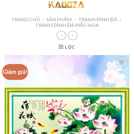
Skip
to
content
TRANG CHỦ
/
SẢN PHẨM
/
TRANH ĐÍNH ĐÁ
/
TRANH ĐÍNH ĐÁ MẪU HOA
LỌC
Giảm giá!
Add to
wishlist