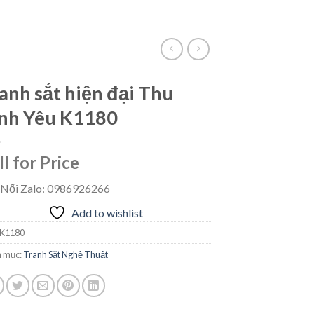
VietLinkTea
Đăng nhập
Giỏ hàng /
0
₫
anh sắt hiện đại Thu
nh Yêu K1180
ll for Price
 Nối Zalo: 0986926266
Add to wishlist
K1180
 mục:
Tranh Săt Nghệ Thuật