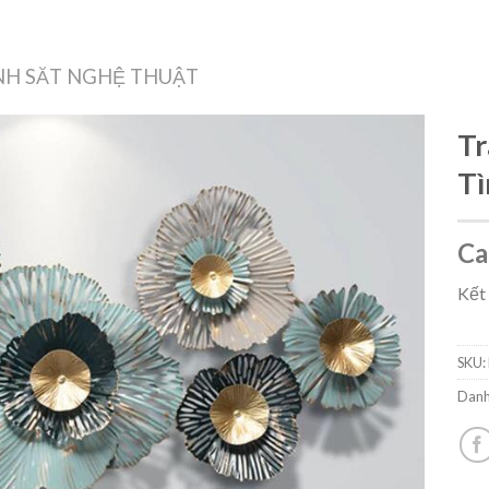
Treo Tường
Decor Nội Thất
Công Nghệ
Quà Tặng & Sức Khỏe
H SĂT NGHỆ THUẬT
Tr
Tì
Add to
Ca
wishlist
Kết
SKU:
Danh