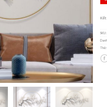
Kết
SKU:
Danh
Thẻ: