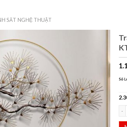
Treo Tường
Decor Nội Thất
Công Nghệ
Quà Tặng & Sức Khỏe
H SĂT NGHỆ THUẬT
Tr
K
Add to
1.
wishlist
Số 
2.
Tran