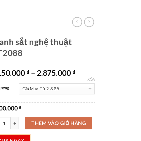
VietLinkTea
Đăng nhập
Giỏ hàng /
0
₫
anh sắt nghệ thuật
T2088
Khoảng
150.000
–
2.875.000
₫
₫
giá:
XÓA
từ
Lượng
1.150.000 ₫
đến
300.000
₫
2.875.000 ₫
h sắt nghệ thuật KT2088 số lượng
THÊM VÀO GIỎ HÀNG
MUA NGAY