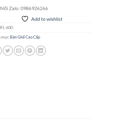
 Nối Zalo: 0986926266
Add to wishlist
IFL-60D
 mục:
Bàn Ghế Cao Cấp