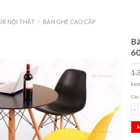
Treo Tường
Decor Nội Thất
Công Nghệ
Quà Tặng & Sức Khỏe
R NỘI THẤT
/
BÀN GHẾ CAO CẤP
Bà
6
Add to
1.
wishlist
kíc
Còn 
Bàn 