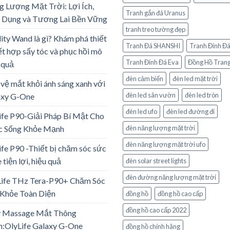
 Lượng Mặt Trời: Lợi Ích,
Tranh gắn đá Uranus
 Dụng và Tương Lai Bền Vững
tranh treo tường đẹp
lity Wand là gì? Khám phá thiết
Tranh Đá SHANSHI
Tranh Đính Đ
ết hợp sấy tóc và phục hồi mô
Tranh Đính Đá Eva
Đồng Hồ Trang
 quả
đèn cảm biến
đèn led mặt trời
vệ mắt khỏi ánh sáng xanh với
đèn led sân vườn
đèn led tròn
axy G-One
đèn led ufo
đèn led đường đi
ife P90-Giải Pháp Bí Mật Cho
c Sống Khỏe Mạnh
đèn năng lượng mặt trời
đèn năng lượng mặt trời ufo
ife P90 -Thiết bị chăm sóc sức
 tiện lợi, hiệu quả
đèn solar street lights
đèn đường năng lượng mặt trời
Life THz Tera-P90+ Chăm Sóc
Khỏe Toàn Diện
đồng hồ
đồng hồ cao cấp
đồng hồ cao cấp 2022
 Massage Mắt Thông
:OlyLife Galaxy G-One
đồng hồ chính hãng