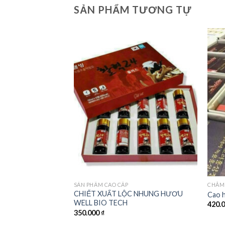
SẢN PHẨM TƯƠNG TỰ
Add to
wishlist
SẢN PHẨM CAO CẤP
CHĂM
CHIẾT XUẤT LỘC NHUNG HƯƠU
Cao 
WELL BIO TECH
420.
350.000
₫