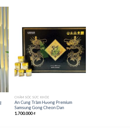
 to
Add to
ist
wishlist
CHĂM SÓC SỨC KHỎE
g
An Cung Trầm Hương Premium
Samsung Gong Cheon Dan
1.700.000
₫