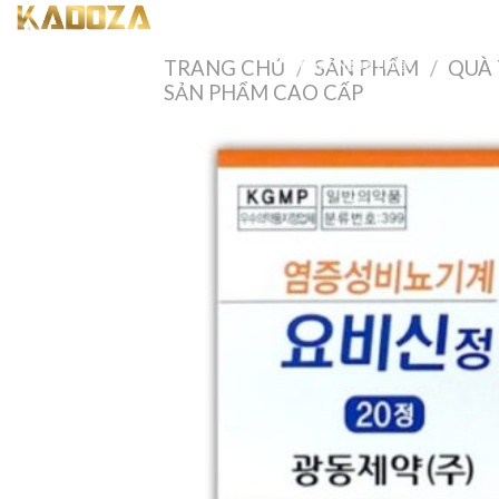
Skip
Trang Chủ Kadoza
Đồng Hồ 
to
Tranh Săt Nghệ Thuật
TRANG CHỦ
/
SẢN PHẨM
/
QUÀ 
content
SẢN PHẨM CAO CẤP