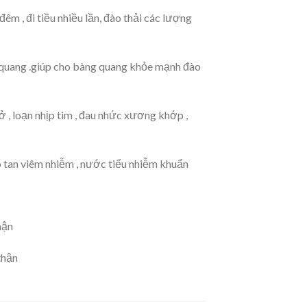
 đêm , đi tiều nhiều lần, đào thải các lượng
ng quang .giúp cho bàng quang khỏe mạnh đào
ở , loạn nhịp tim , đau nhức xương khớp ,
hó tan viêm nhiễm , nước tiểu nhiễm khuẩn
u
hận
thận