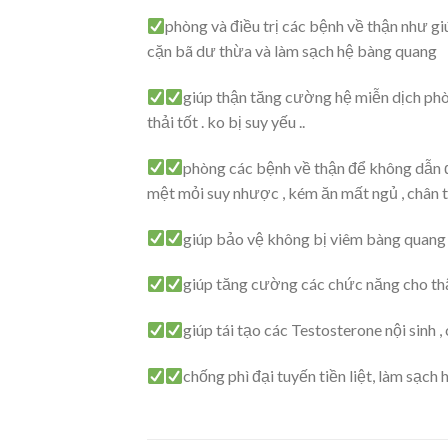
phòng và điều trị các bệnh về thận như giúp
cặn bã dư thừa và làm sạch hệ bàng quang
giúp thận tăng cường hệ miễn dịch phòn
thải tốt . ko bị suy yếu ..
phòng các bệnh về thận để không dẫn đế
mệt mỏi suy nhược , kém ăn mất ngủ , chân t
giúp bảo vệ không bị viêm bàng quang ,
giúp tăng cường các chức năng cho thận
giúp tái tạo các Testosterone nội sinh
chống phì đại tuyến tiền liệt, làm sạch