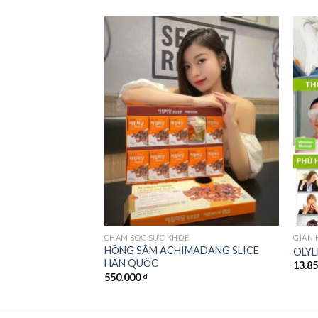
Add to
wishlist
CHĂM SÓC SỨC KHỎE
GIAN
HỒNG SÂM ACHIMADANG SLICE
OLYL
HÀN QUỐC
13.8
550.000
₫