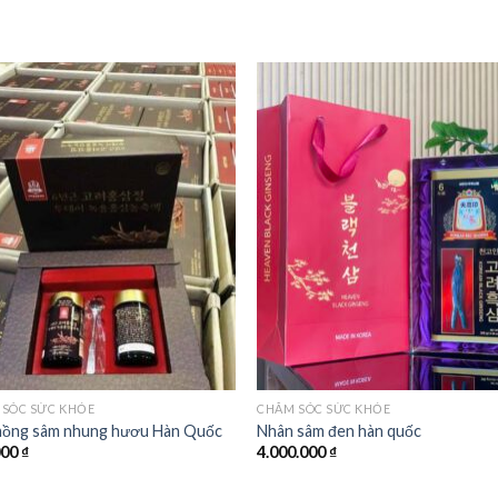
Add to
Add
wishlist
wishl
 SÓC SỨC KHỎE
CHĂM SÓC SỨC KHỎE
hồng sâm nhung hươu Hàn Quốc
Nhân sâm đen hàn quốc
000
₫
4.000.000
₫