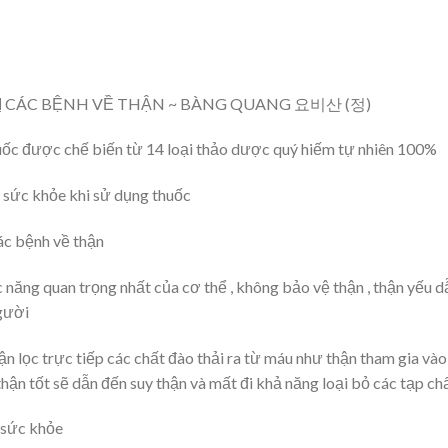
 CÁC BỆNH VỀ THẬN ~ BÀNG QUANG 요비산 (정)
uốc được chế biến từ 14 loại thảo dược quý hiếm tự nhiên 100%
 sức khỏe khi sử dụng thuốc
ác bệnh về thận
 năng quan trọng nhất của cơ thể , không bảo vệ thận , thận yếu 
người
ận lọc trực tiếp các chất đào thải ra từ máu như thận tham gia vào
ận tốt sẽ dẫn đến suy thận và mất đi khả năng loại bỏ các tạp chấ
 sức khỏe