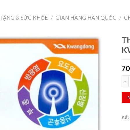
Treo Tường
Decor Nội Thất
Công Nghệ
Quà Tặng & Sức Khỏe
TẶNG & SỨC KHỎE
/
GIAN HÀNG HÀN QUỐC
/
C
T
K
Add to
70
wishlist
THU
Kết