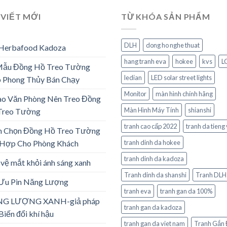
 VIẾT MỚI
TỪ KHÓA SẢN PHẨM
DLH
dong ho nghe thuat
 Herbafood Kadoza
hang tranh eva
hokee
kvs
L
Mẫu Đồng Hồ Treo Tường
ledian
LED solar street lights
 Phong Thủy Bán Chạy
Monitor
màn hình chính hãng
ao Văn Phòng Nên Treo Đồng
Màn Hình Máy Tính
shianshi
Treo Tường
tranh cao cấp 2022
tranh da tieng 
h Chọn Đồng Hồ Treo Tường
 Hợp Cho Phòng Khách
tranh dinh da hokee
tranh dinh da kadoza
vệ mắt khỏi ánh sáng xanh
Tranh dinh da shanshi
Tranh DLH
 Ưu Pin Năng Lượng
tranh eva
tranh gan da 100%
G LƯỢNG XANH-giả pháp
tranh gan da kadoza
Biến đổi khí hậu
tranh gan da viet nam
Tranh Gắn 