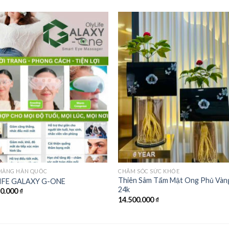
Add to
Add
wishlist
wishl
 HÀNG HÀN QUỐC
CHĂM SÓC SỨC KHỎE
Thiên Sâm Tẩm Mật Ong Phủ Vàn
IFE GALAXY G-ONE
24k
50.000
₫
14.500.000
₫