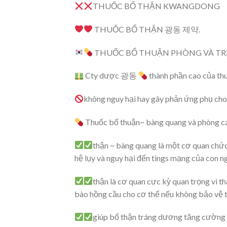
THUỐC BỔ THẬN KWANGDONG
THUỐC BỔ THẬN 광동 제약.
THUỐC BỔ THUẬN PHÒNG VÀ TRỊ
Cty dược 광동
thành phần cao của th
không nguy hại hay gây phản ứng phụ cho
Thuốc bổ thuận~ bàng quang và phòng c
thận ~ bàng quang là một cơ quan chức
hệ lụy và nguy hại đến tings mạng của con 
thận là cơ quan cực kỳ quan trọng vì th
bào hồng cầu cho cơ thể nếu không bảo vệ th
giúp bổ thận tráng dương tăng cường