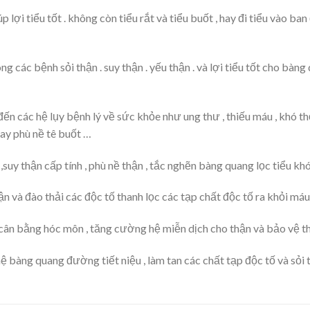
 lợi tiểu tốt . không còn tiểu rắt và tiểu buốt , hay đi tiểu vào ban
g các bệnh sỏi thận . suy thận . yếu thận . và lợi tiểu tốt cho bà
n các hệ lụy bệnh lý về sức khỏe như ung thư , thiếu máu , khó th
ay phù nề tê buốt …
suy thận cấp tính , phù nề thận , tắc nghẽn bàng quang lọc tiểu k
 và đào thải các độc tố thanh lọc các tạp chất độc tố ra khỏi má
 , cân bằng hóc môn , tăng cường hệ miễn dịch cho thận và bảo vệ t
 hệ bàng quang đường tiết niệu , làm tan các chất tạp độc tố và sỏi 