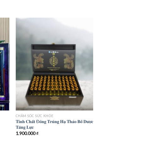
 to
Add to
ist
wishlist
CHĂM SÓC SỨC KHỎE
𝐓𝐢𝐧𝐡 𝐂𝐡𝐚̂́𝐭 Đ𝐨̂𝐧𝐠 𝐓𝐫𝐮̀𝐧𝐠 𝐇𝐚̣ 𝐓𝐡𝐚̉𝐨 𝐁𝐨̂̉ 𝐃𝐮̛𝐨̛̣𝐜
𝐓𝐚̆𝐧𝐠 𝐋𝐮̛̣𝐜
1.900.000
₫