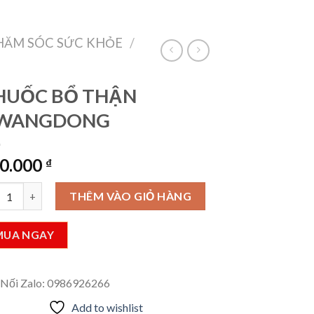
VietLinkTea
Đăng nhập
Giỏ hàng /
0
₫
HĂM SÓC SỨC KHỎE
/
HUỐC BỔ THẬN
WANGDONG
0.000
₫
ỐC BỔ THẬN KWANGDONG số lượng
THÊM VÀO GIỎ HÀNG
MUA NGAY
 Nối Zalo: 0986926266
Add to wishlist