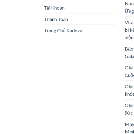
Năng
Tài Khoản
Ứng
Thanh Toán
Vita
bị k
Trang Chủ Kadoza
hiệu
Bảo 
Gal
Olyl
Cuộ
Olyl
khỏe
Oly
Sức 
Máy
Minh