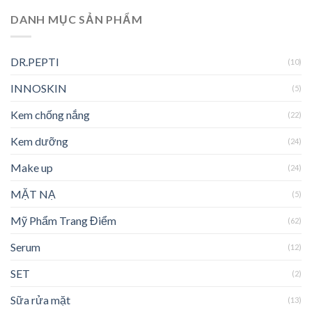
DANH MỤC SẢN PHẨM
DR.PEPTI
(10)
INNOSKIN
(5)
Kem chống nắng
(22)
Kem dưỡng
(24)
Make up
(24)
MẶT NẠ
(5)
Mỹ Phẩm Trang Điểm
(62)
Serum
(12)
SET
(2)
Sữa rửa mặt
(13)