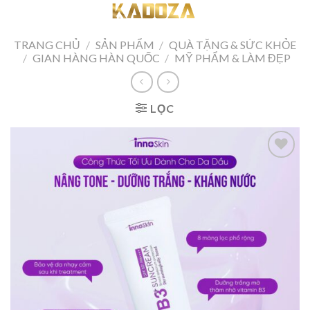
Skip
to
content
TRANG CHỦ
/
SẢN PHẨM
/
QUÀ TẶNG & SỨC KHỎE
/
GIAN HÀNG HÀN QUỐC
/
MỸ PHẨM & LÀM ĐẸP
LỌC
Add to
wishlist