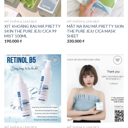
MỸ PHẨM & LÀM ĐẸP
MỸ PHẨM & LÀM ĐẸP
XỊT KHOÁNG RAU MÁ PRETTY
MẶT NẠ RAU MÁ PRETTY SKIN
SKIN THE PURE JEJU CICA 99
THE PURE JEJU CICA MASK
MIST 100ML
SHEET
190.000
₫
330.000
₫
Add to
Add to
wishlist
wishlist
MỸ PHẨM & LÀM ĐẸP
MỸ PHẨM & LÀM ĐẸP