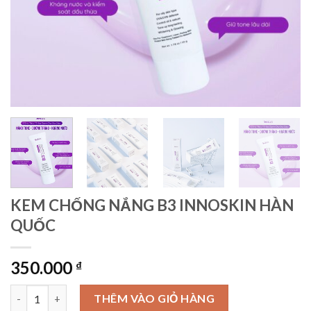
KEM CHỐNG NẮNG B3 INNOSKIN HÀN
QUỐC
350.000
₫
KEM CHỐNG NẮNG B3 INNOSKIN HÀN QUỐC số lượng
THÊM VÀO GIỎ HÀNG