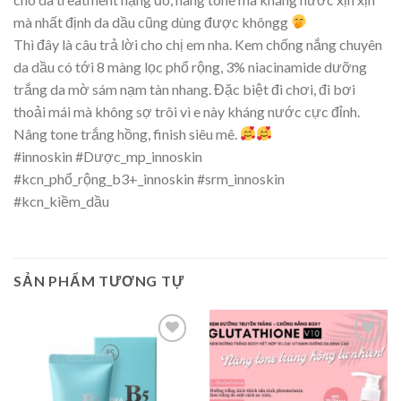
mà nhất định da dầu cũng dùng được khôngg
Thì đây là câu trả lời cho chị em nha. Kem chống nắng chuyên
da dầu có tới 8 màng lọc phổ rộng, 3% niacinamide dưỡng
trắng da mờ sám nạm tàn nhang. Đặc biệt đi chơi, đi bơi
thoải mái mà không sợ trôi vì e này kháng nước cực đỉnh.
Nâng tone trắng hồng, finish siêu mê.
#innoskin #Dược_mp_innoskin
#kcn_phổ_rộng_b3+_innoskin #srm_innoskin
#kcn_kiềm_dầu
SẢN PHẨM TƯƠNG TỰ
Add to
Add to
wishlist
wishlist