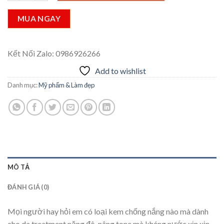
MUA NGAY
Kết Nối Zalo: 0986926266
Add to wishlist
Danh mục:
Mỹ phẩm & Làm đẹp
MÔ TẢ
ĐÁNH GIÁ (0)
Mọi người hay hỏi em có loại kem chống nắng nào mà dành
cho da treatment nặng đô, nâng tone mà kháng nước xịn xịn