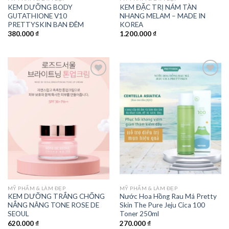
KEM DƯỠNG BODY
KEM ĐẶC TRỊ NÁM TÀN
GUTATHIONE V10
NHANG MELAM – MADE IN
PRETTYSKIN BAN ĐÊM
KOREA
380.000
₫
1.200.000
₫
Add to
Add to
wishlist
wishlist
MỸ PHẨM & LÀM ĐẸP
MỸ PHẨM & LÀM ĐẸP
KEM DƯỠNG TRẮNG CHỐNG
Nước Hoa Hồng Rau Má Pretty
NẮNG NÂNG TONE ROSE DE
Skin The Pure Jeju Cica 100
SEOUL
Toner 250ml
620.000
₫
270.000
₫