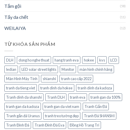
Tắm gội
(58)
Tẩy da chết
(11)
WEILAIYA
(12)
TỪ KHÓA SẢN PHẨM
DLH
dong ho nghe thuat
hang tranh eva
hokee
kvs
LCD
ledian
LED solar street lights
Monitor
màn hình chính hãng
Màn Hình Máy Tính
shianshi
tranh cao cấp 2022
tranh da tieng viet
tranh dinh da hokee
tranh dinh da kadoza
Tranh dinh da shanshi
Tranh DLH
tranh eva
tranh gan da 100%
tranh gan da kadoza
tranh gan da viet nam
Tranh Gắn Đá
Tranh gắn đá Uranus
tranh treo tường đẹp
Tranh Đá SHANSHI
Tranh Đính Đá
Tranh Đính Đá Eva
Đồng Hồ Trang Trí