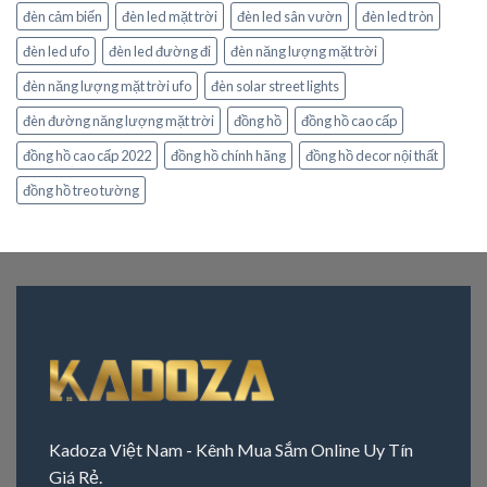
đèn cảm biến
đèn led mặt trời
đèn led sân vườn
đèn led tròn
đèn led ufo
đèn led đường đi
đèn năng lượng mặt trời
đèn năng lượng mặt trời ufo
đèn solar street lights
đèn đường năng lượng mặt trời
đồng hồ
đồng hồ cao cấp
đồng hồ cao cấp 2022
đồng hồ chính hãng
đồng hồ decor nội thất
đồng hồ treo tường
Kadoza Việt Nam - Kênh Mua Sắm Online Uy Tín
Giá Rẻ.