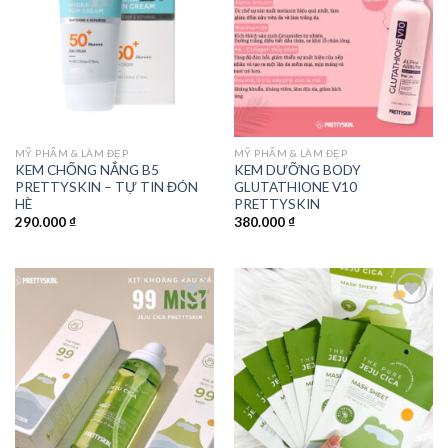
MỸ PHẨM & LÀM ĐẸP
MỸ PHẨM & LÀM ĐẸP
KEM CHỐNG NẮNG B5
KEM DƯỠNG BODY
PRETTYSKIN – TỰ TIN ĐÓN
GLUTATHIONE V10
HÈ
PRETTYSKIN
290.000
₫
380.000
₫
Add to
Add to
wishlist
wishlist