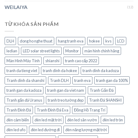
WEILAIYA
(12)
TỪ KHÓA SẢN PHẨM
DLH
dong ho nghe thuat
hang tranh eva
hokee
kvs
LCD
ledian
LED solar street lights
Monitor
màn hình chính hãng
Màn Hình Máy Tính
shianshi
tranh cao cấp 2022
tranh da tieng viet
tranh dinh da hokee
tranh dinh da kadoza
Tranh dinh da shanshi
Tranh DLH
tranh eva
tranh gan da 100%
tranh gan da kadoza
tranh gan da viet nam
Tranh Gắn Đá
Tranh gắn đá Uranus
tranh treo tường đẹp
Tranh Đá SHANSHI
Tranh Đính Đá
Tranh Đính Đá Eva
Đồng Hồ Trang Trí
đèn cảm biến
đèn led mặt trời
đèn led sân vườn
đèn led tròn
đèn led ufo
đèn led đường đi
đèn năng lượng mặt trời