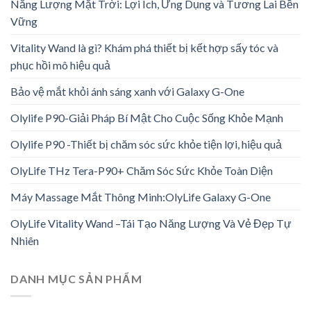
Năng Lượng Mặt Trời: Lợi Ích, Ứng Dụng và Tương Lai Bền
Vững
Vitality Wand là gì? Khám phá thiết bị kết hợp sấy tóc và
phục hồi mô hiệu quả
Bảo vệ mắt khỏi ánh sáng xanh với Galaxy G-One
Olylife P90-Giải Pháp Bí Mật Cho Cuộc Sống Khỏe Mạnh
Olylife P90 -Thiết bị chăm sóc sức khỏe tiện lợi, hiệu quả
OlyLife THz Tera-P90+ Chăm Sóc Sức Khỏe Toàn Diện
Máy Massage Mắt Thông Minh:OlyLife Galaxy G-One
OlyLife Vitality Wand –Tái Tạo Năng Lượng Và Vẻ Đẹp Tự
Nhiên
DANH MỤC SẢN PHẨM