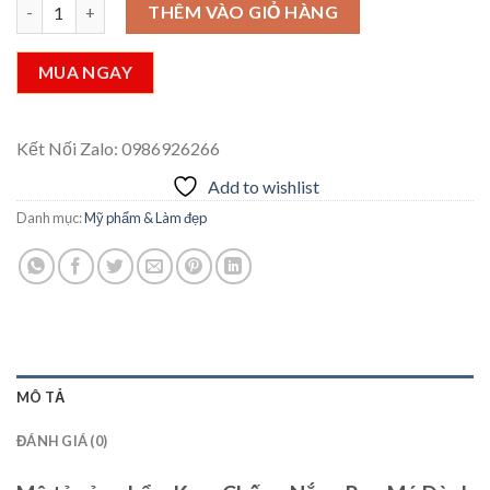
Kem Chống Nắng Rau Má Dành Cho Da Nhạy Cảm The Pure JEJU 
THÊM VÀO GIỎ HÀNG
MUA NGAY
Kết Nối Zalo: 0986926266
Add to wishlist
Danh mục:
Mỹ phẩm & Làm đẹp
MÔ TẢ
ĐÁNH GIÁ (0)