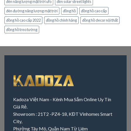
đèn năng lượng mặt trời ufo
đèn solar street lights
đèn đường năng lượng mặt trời
đồng hồ
đồng hồ cao cấp
đồng hồ cao cấp 2022
đồng hồ chính hãng
đồng hồ decor nội thất
đồng hồ treo tường
Kadoza Việt Nam - Kênh Mua Sắm Online Uy Tín
Giá Rẻ.
Showroom : 21T2 -PZ4-18, KĐT Vinhomes Smart
City,
Phường Tây Mô, Quận Nam Từ Liêm