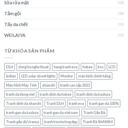
Sữa rửa mặt
(13)
Tắm gội
(58)
Tẩy da chết
(11)
WEILAIYA
(12)
TỪ KHÓA SẢN PHẨM
DLH
dong ho nghe thuat
hang tranh eva
hokee
kvs
LCD
ledian
LED solar street lights
Monitor
màn hình chính hãng
Màn Hình Máy Tính
shianshi
tranh cao cấp 2022
tranh da tieng viet
tranh dinh da hokee
tranh dinh da kadoza
Tranh dinh da shanshi
Tranh DLH
tranh eva
tranh gan da 100%
tranh gan da kadoza
tranh gan da viet nam
Tranh Gắn Đá
Tranh gắn đá Uranus
tranh treo tường đẹp
Tranh Đá SHANSHI