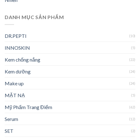
DANH MỤC SẢN PHẨM
DR.PEPTI
(10)
INNOSKIN
(5)
Kem chống nắng
(22)
Kem dưỡng
(24)
Make up
(24)
MẶT NẠ
(5)
Mỹ Phẩm Trang Điểm
(62)
Serum
(12)
SET
(2)