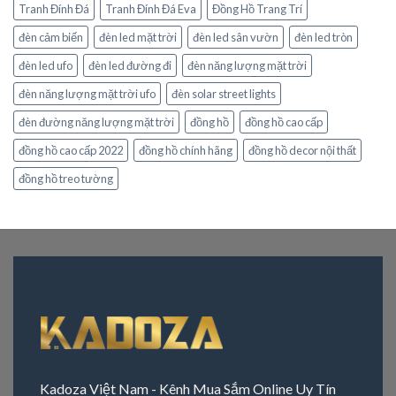
Tranh Đính Đá
Tranh Đính Đá Eva
Đồng Hồ Trang Trí
đèn cảm biến
đèn led mặt trời
đèn led sân vườn
đèn led tròn
đèn led ufo
đèn led đường đi
đèn năng lượng mặt trời
đèn năng lượng mặt trời ufo
đèn solar street lights
đèn đường năng lượng mặt trời
đồng hồ
đồng hồ cao cấp
đồng hồ cao cấp 2022
đồng hồ chính hãng
đồng hồ decor nội thất
đồng hồ treo tường
Kadoza Việt Nam - Kênh Mua Sắm Online Uy Tín