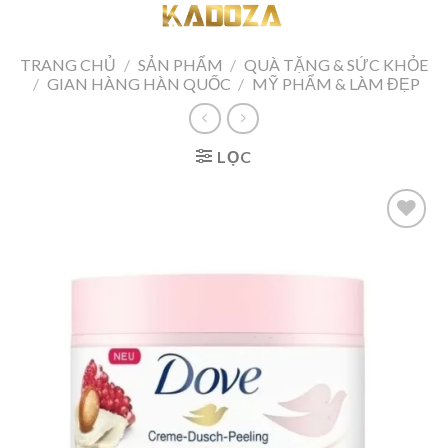
Skip
to
content
TRANG CHỦ
/
SẢN PHẨM
/
QUÀ TẶNG & SỨC KHỎE
/
GIAN HÀNG HÀN QUỐC
/
MỸ PHẨM & LÀM ĐẸP
LỌC
Add to
wishlist