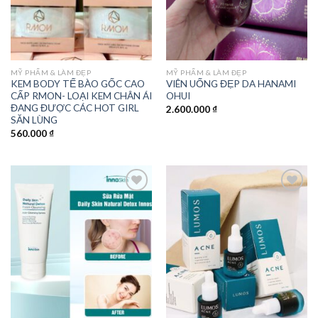
MỸ PHẨM & LÀM ĐẸP
MỸ PHẨM & LÀM ĐẸP
KEM BODY TẾ BÀO GỐC CAO
VIÊN UỐNG ĐẸP DA HANAMI
CẤP RMON- LOẠI KEM CHÂN ÁI
OHUI
ĐANG ĐƯỢC CÁC HOT GIRL
2.600.000
₫
SĂN LÙNG
560.000
₫
Add to
Add to
wishlist
wishlist