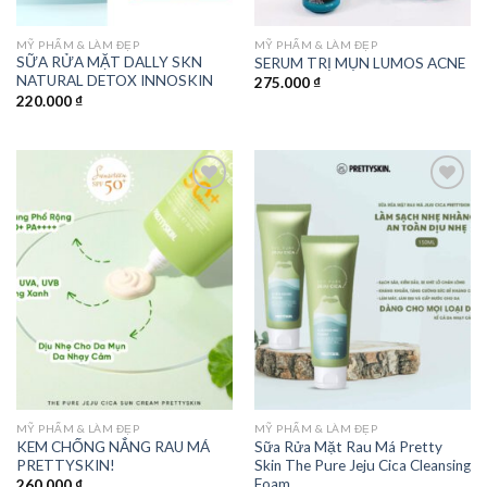
MỸ PHẨM & LÀM ĐẸP
MỸ PHẨM & LÀM ĐẸP
SỮA RỬA MẶT DALLY SKN
SERUM TRỊ MỤN LUMOS ACNE
NATURAL DETOX INNOSKIN
275.000
₫
220.000
₫
Add to
Add to
wishlist
wishlist
MỸ PHẨM & LÀM ĐẸP
MỸ PHẨM & LÀM ĐẸP
KEM CHỐNG NẮNG RAU MÁ
Sữa Rửa Mặt Rau Má Pretty
PRETTYSKIN!
Skin The Pure Jeju Cica Cleansing
Foam
260.000
₫