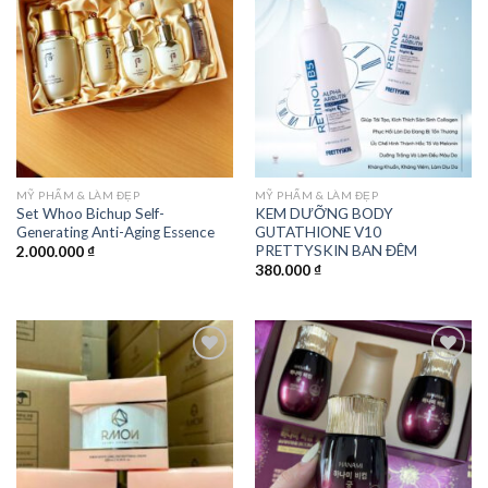
Add to
Add to
wishlist
wishlist
MỸ PHẨM & LÀM ĐẸP
MỸ PHẨM & LÀM ĐẸP
Set Whoo Bichup Self-
KEM DƯỠNG BODY
Generating Anti-Aging Essence
GUTATHIONE V10
PRETTYSKIN BAN ĐÊM
2.000.000
₫
380.000
₫
Add to
Add to
wishlist
wishlist