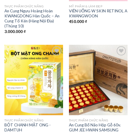
THỰC PHẨM CHỨC NĂNG
MỸ PHẨM & LÀM ĐẸP
An Cung Ngưu Hoàng Hoàn
VIÊN UỐNG W SKIN RETINOL A
KWANGDONG Hàn Quốc – An
KWANGWOON
Cung Tổ Kén (Hàng Nội Địa)
450.000
₫
(Thùng 10)
3.000.000
₫
Add to
Add to
wishlist
wishlist
THỰC PHẨM CHỨC NĂNG
THỰC PHẨM CHỨC NĂNG
BỘT CHANH MẬT ONG -
An Cung Bổ Não Hộp Gỗ 60v.
DAMTUH
GUM JEE HWAN SAMSUNG